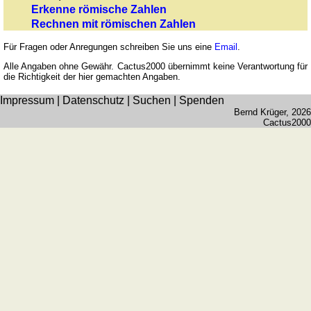
Erkenne römische Zahlen
Rechentrainer
Rechnen mit römischen Zahlen
Puzzle
Quiz
Für Fragen oder Anregungen schreiben Sie uns eine
Email
.
Suchbild
Alle Angaben ohne Gewähr. Cactus2000 übernimmt keine Verantwortung für
die Richtigkeit der hier gemachten Angaben.
Tierquiz
Impressum
|
Datenschutz
|
Suchen
|
Spenden
Bernd Krüger
, 2026
Cactus2000