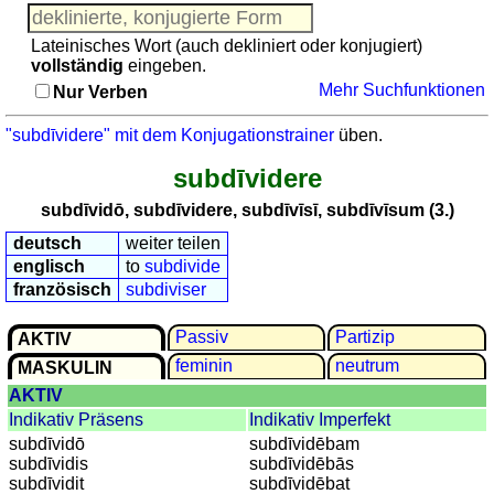
Adjektive
Pronomen
Pronomen
Lateinisches Wort (auch dekliniert oder konjugiert)
Kongruenz
vollständig
eingeben.
Nomen-
Kongruenz Nomen-Adjektive
Mehr Suchfunktionen
Nur Verben
Adjektive
Quiz: Toponyme
Quiz:
sonstiges
"subdīvidere" mit dem Konjugationstrainer
üben.
Toponyme
Puzzle
subdīvidere
sonstiges
Gehirntraining: Funde aus der Römerzeit
Puzzle
subdīvidō, subdīvidere, subdīvīsī, subdīvīsum (3.)
Erkenne römische Zahlen
Gehirntraining:
deutsch
weiter teilen
Rechnen mit römischen Zahlen
Funde
englisch
to
subdivide
aus
französisch
subdiviser
der
Passiv
Partizip
Römerzeit
AKTIV
feminin
neutrum
Erkenne
MASKULIN
römische
AKTIV
Zahlen
Indikativ Präsens
Indikativ Imperfekt
subdīvidō
subdīvidēbam
Rechnen
subdīvidis
subdīvidēbās
mit
subdīvidit
subdīvidēbat