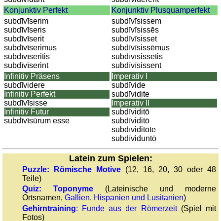
Reisewortschatz
Konjunktiv Perfekt
Konjunktiv Plusquamperfekt
subdīvīserim
subdīvīsissem
SPIELE
subdīvīseris
subdīvīsissēs
Geografie
subdīvīserit
subdīvīsisset
subdīvīserimus
subdīvīsissēmus
Küstenquiz
subdīvīseritis
subdīvīsissētis
Geografiequiz
subdīvīserint
subdīvīsissent
Länderquiz
Infinitiv Präsens
Imperativ I
subdīvidere
subdīvide
Flüsse-
Infinitiv Perfekt
subdīvidite
und
subdīvīsisse
Imperativ II
Städtequiz
Infinitiv Futur
subdīviditō
subdīvīsūrum esse
subdīviditō
Flaggen-,
subdīviditōte
Wappen-
subdīviduntō
und
Münzenquiz
Latein zum Spielen:
Städte-
Puzzle: Römische Motive
(12, 16, 20, 30 oder 48
Teile)
und
Quiz: Toponyme
(Lateinische und moderne
Länderquiz
Ortsnamen,
Gallien
,
Hispanien und Lusitanien
)
weitere
Gehirntraining
: Funde aus der Römerzeit
(Spiel mit
Spiele
Gehirntraining
Fotos)