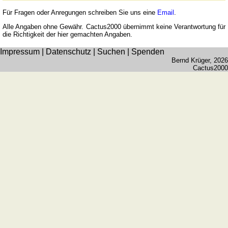
römischen
Zahlen
Für Fragen oder Anregungen schreiben Sie uns eine
Email
.
Mehr
Alle Angaben ohne Gewähr. Cactus2000 übernimmt keine Verantwortung für
die Richtigkeit der hier gemachten Angaben.
Sprachen
Deutsch
Impressum
|
Datenschutz
|
Suchen
|
Spenden
Bernd Krüger
, 2026
Englisch
Cactus2000
Französisch
Italienisch
Lateinisch
Niederländisch
Portugiesisch
Rumänisch
Spanisch
Nützliches
Umrechner
Autokennzeichen
Sonnenstand
Fahrradtouren