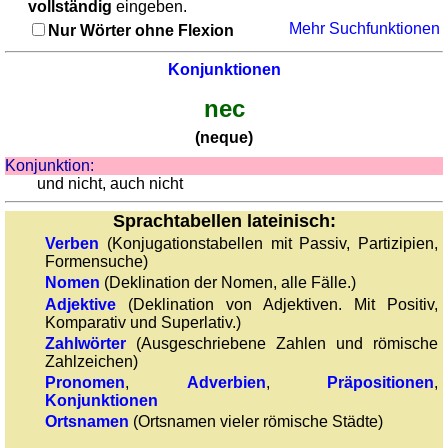
vollständig
eingeben.
Adjektive
Pronomen
Mehr Suchfunktionen
Nur Wörter ohne Flexion
Pronomen
Kongruenz
Nomen-
Kongruenz Nomen-Adjektive
Konjunktionen
Adjektive
Quiz: Toponyme
nec
Quiz:
Sonstiges
Toponyme
(neque)
Puzzle
Sonstiges
Konjunktion:
Gehirntraining: Funde aus der Römerzeit
und nicht, auch nicht
Puzzle
Erkenne römische Zahlen
Gehirntraining:
Sprachtabellen lateinisch:
Rechnen mit römischen Zahlen
Funde
Verben
(Konjugationstabellen mit Passiv, Partizipien,
aus
Formensuche)
Nomen
(Deklination der Nomen, alle Fälle.)
der
Adjektive
(Deklination von Adjektiven. Mit Positiv,
Römerzeit
Komparativ und Superlativ.)
Erkenne
Zahlwörter
(Ausgeschriebene Zahlen und römische
römische
Zahlzeichen)
Zahlen
Pronomen
,
Adverbien
,
Präpositionen
,
Konjunktionen
Rechnen
Ortsnamen
(Ortsnamen vieler römische Städte)
mit