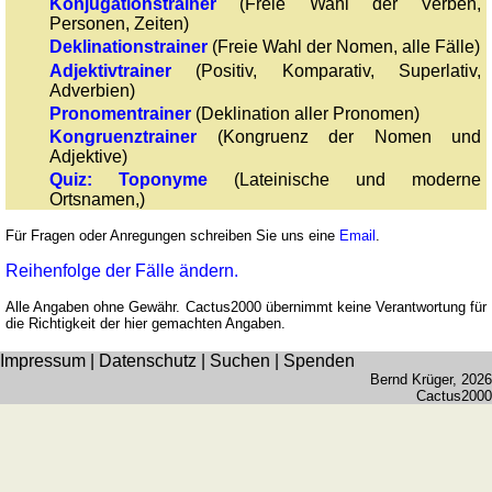
römischen
Konjugationstrainer
(Freie Wahl der Verben,
Personen, Zeiten)
Zahlen
Deklinationstrainer
(Freie Wahl der Nomen, alle Fälle)
Mehr
Adjektivtrainer
(Positiv, Komparativ, Superlativ,
Sprachen
Adverbien)
Deutsch
Pronomentrainer
(Deklination aller Pronomen)
Englisch
Kongruenztrainer
(Kongruenz der Nomen und
Adjektive)
Französisch
Quiz: Toponyme
(Lateinische und moderne
Italienisch
Ortsnamen,)
Lateinisch
Für Fragen oder Anregungen schreiben Sie uns eine
Email
.
Niederländisch
Portugiesisch
Reihenfolge der Fälle ändern.
Rumänisch
Alle Angaben ohne Gewähr. Cactus2000 übernimmt keine Verantwortung für
Spanisch
die Richtigkeit der hier gemachten Angaben.
Nützliches
Impressum
|
Datenschutz
|
Suchen
|
Spenden
Bernd Krüger
, 2026
Cactus2000
Umrechner
Autokennzeichen
Sonnenstand
Fahrradtouren