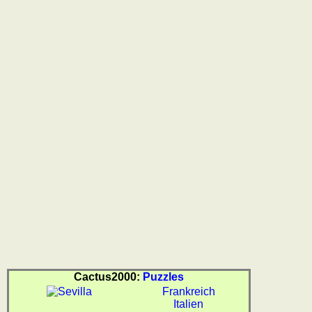
Reisewortschatz
SPIELE
Geografie
Küstenquiz
Geografiequiz
Länderquiz
Flüsse-
und
Städtequiz
Flaggen-,
Wappen-
und
Münzenquiz
Städte-
und
Länderquiz
Cactus2000:
Puzzles
weitere
Frankreich
Spiele
Italien
Gehirntraining