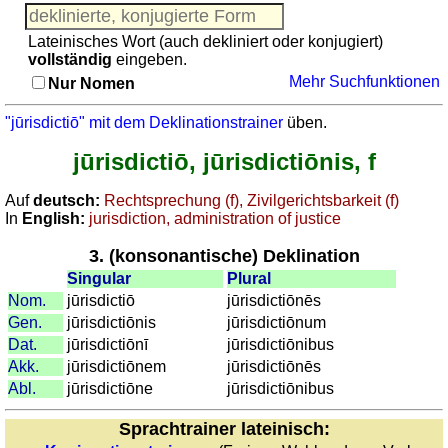
Adjektive
Pronomen
Pronomen
Lateinisches Wort (auch dekliniert oder konjugiert)
Kongruenz
vollständig
eingeben.
Nomen-
Kongruenz Nomen-Adjektive
Mehr Suchfunktionen
Nur Nomen
Adjektive
Quiz: Toponyme
Quiz:
Sonstiges
"jūrisdictiō" mit dem Deklinationstrainer
üben.
Toponyme
Puzzle
jūrisdictiō, jūrisdictiōnis, f
Sonstiges
Gehirntraining: Funde aus der Römerzeit
Puzzle
Erkenne römische Zahlen
Auf
deutsch:
Rechtsprechung (f), Zivilgerichtsbarkeit (f)
Gehirntraining:
In
English:
jurisdiction, administration of justice
Rechnen mit römischen Zahlen
Funde
3. (konsonantische) Deklination
aus
Singular
Plural
der
Nom.
jūrisdictiō
jūrisdictiōnēs
Römerzeit
Gen.
jūrisdictiōnis
jūrisdictiōnum
Erkenne
Dat.
jūrisdictiōnī
jūrisdictiōnibus
römische
Akk.
jūrisdictiōnem
jūrisdictiōnēs
Zahlen
Abl.
jūrisdictiōne
jūrisdictiōnibus
Rechnen
mit
Sprachtrainer lateinisch: