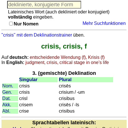
Adjektive
Pronomen
Pronomen
Lateinisches Wort (auch dekliniert oder konjugiert)
Kongruenz
vollständig
eingeben.
Nomen-
Kongruenz Nomen-Adjektive
Mehr Suchfunktionen
Nur Nomen
Adjektive
Quiz: Toponyme
Quiz:
Sonstiges
"crisis" mit dem Deklinationstrainer
üben.
Toponyme
Puzzle
crisis, crisis, f
Sonstiges
Gehirntraining: Funde aus der Römerzeit
Puzzle
Erkenne römische Zahlen
Auf
deutsch:
entscheidende Wendung (f), Krisis (f)
Gehirntraining:
In
English:
judgment, crisis, critical stage in one's life
Rechnen mit römischen Zahlen
Funde
3. (gemischte) Deklination
aus
Singular
Plural
der
Nom.
crisis
crisēs
Römerzeit
Gen.
crisis
crisium / -um
Erkenne
Dat.
crisī
crisibus
römische
Akk.
crisem
crisēs / -īs
Zahlen
Abl.
crise
crisibus
Rechnen
mit
Sprachtabellen lateinisch: