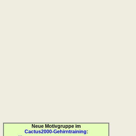
Reisewortschatz
SPIELE
Geografie
Küstenquiz
Geografiequiz
Länderquiz
Flüsse-
und
Städtequiz
Flaggen-,
Wappen-
und
Münzenquiz
Städte-
und
Länderquiz
weitere
Neue Motivgruppe im
Cactus2000-Gehirntraining
:
Spiele
Gehirntraining