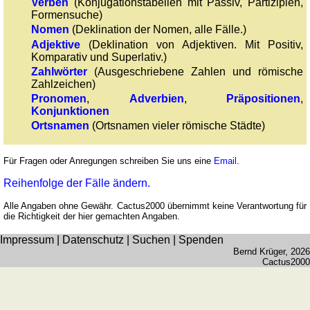
römischen
Verben
(Konjugationstabellen mit Passiv, Partizipien,
Formensuche)
Zahlen
Nomen
(Deklination der Nomen, alle Fälle.)
Mehr
Adjektive
(Deklination von Adjektiven. Mit Positiv,
Sprachen
Komparativ und Superlativ.)
Deutsch
Zahlwörter
(Ausgeschriebene Zahlen und römische
Englisch
Zahlzeichen)
Pronomen
,
Adverbien
,
Präpositionen
,
Französisch
Konjunktionen
Italienisch
Ortsnamen
(Ortsnamen vieler römische Städte)
Lateinisch
Niederländisch
Für Fragen oder Anregungen schreiben Sie uns eine
Email
.
Portugiesisch
Reihenfolge der Fälle ändern.
Rumänisch
Spanisch
Alle Angaben ohne Gewähr. Cactus2000 übernimmt keine Verantwortung für
die Richtigkeit der hier gemachten Angaben.
Nützliches
Impressum
|
Datenschutz
|
Suchen
|
Spenden
Bernd Krüger
, 2026
Umrechner
Cactus2000
Autokennzeichen
Sonnenstand
Fahrradtouren