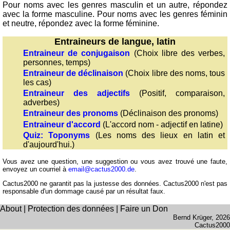
Pour noms avec les genres masculin et un autre, répondez
romains
avec la forme masculine. Pour noms avec les genres féminin
Calculer
et neutre, répondez avec la forme féminine.
avec
Entraineurs de langue, latin
les
Entraineur de conjugaison
(Choix libre des verbes,
chiffres
personnes, temps)
romains
Entraineur de déclinaison
(Choix libre des noms, tous
les cas)
Plus
Entraineur des adjectifs
(Positif, comparaison,
de
adverbes)
langues
allemand
Entraineur des pronoms
(Déclinaison des pronoms)
anglais
Entraineur d'accord
(L'accord nom - adjectif en latine)
espagnol
Quiz: Toponyms
(Les noms des lieux en latin et
d'aujourd'hui.)
français
italien
Vous avez une question, une suggestion ou vous avez trouvé une faute,
envoyez un courriel à
email@cactus2000.de
.
latin
portugais
Cactus2000 ne garantit pas la justesse des données. Cactus2000 n'est pas
responsable d'un dommage causé par un résultat faux.
roumain
About
|
Protection des données
|
Faire un Don
néerlandais
Bernd Krüger
, 2026
Utilités
Cactus2000