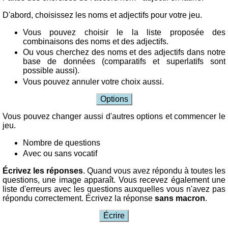
Adjectifs
Pronoms
D'abord, choisissez les noms et adjectifs pour votre jeu.
Pronoms
D'accord nom-adjectif
Vous pouvez choisir le la liste proposée des
D'accord
Quiz: Toponyms
combinaisons des noms et des adjectifs.
nom-
Autres
Ou vous cherchez des noms et des adjectifs dans notre
adjectif
base de données (comparatifs et superlatifs sont
Puzzle
Quiz:
possible aussi).
Entrainement de la mémoire: Trouvailles des Romains
Toponyms
Vous pouvez annuler votre choix aussi.
Reconnaitre les chiffres romains
Autres
Options
Calculer avec les chiffres romains
Puzzle
Vous pouvez changer aussi d'autres options et commencer le
Entrainement
jeu.
de
Nombre de questions
la
Avec ou sans vocatif
mémoire:
Trouvailles
Écrivez les réponses
. Quand vous avez répondu à toutes les
des
questions, une image apparaît. Vous recevez également une
liste d'erreurs avec les questions auxquelles vous n'avez pas
Romains
répondu correctement. Écrivez la réponse
sans macron
.
Reconnaitre
les
Écrire
chiffres