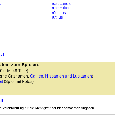
s
rusticānus
rusticulus
rūsticus
rutilus
s
dus
atein zum Spielen:
30 oder 48 Teile)
erne Ortsnamen,
Gallien
,
Hispanien und Lusitanien
)
it
(Spiel mit Fotos)
il
.
Verantwortung für die Richtigkeit der hier gemachten Angaben.