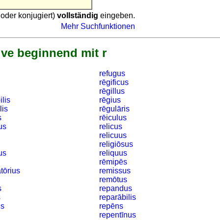
 oder konjugiert)
vollständig
eingeben.
Mehr Suchfunktionen
ive beginnend mit r
refugus
rēgificus
t
rēgillus
ilis
rēgius
lis
rēgulāris
s
rēiculus
us
relicus
relicuus
religiōsus
us
reliquus
rēmipēs
tōrius
remissus
remōtus
s
repandus
s
reparābilis
us
repēns
repentīnus