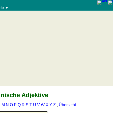
ele ▼
inische Adjektive
L
M
N
O
P
Q
R
S
T
U
V
W
X
Y
Z
,
Übersicht