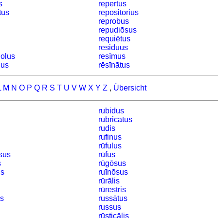
s
repertus
tus
repositōrius
reprobus
repudiōsus
requiētus
residuus
iolus
resīmus
ius
rēsīnātus
L
M
N
O
P
Q
R
S
T
U
V
W
X
Y
Z
,
Übersicht
rubidus
rubricātus
rudis
rufinus
rūfulus
sus
rūfus
s
rūgōsus
us
ruīnōsus
rūrālis
rūrestris
s
russātus
russus
rūsticālis