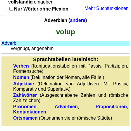
vollständig
eingeben.
Adjektive
Pronomen
Mehr Suchfunktionen
Nur Wörter ohne Flexion
Pronomen
Kongruenz
Nomen-
Kongruenz Nomen-Adjektive
Adverbien (
andere
)
Adjektive
Quiz: Toponyme
volup
Quiz:
Sonstiges
Toponyme
Puzzle
Adverb:
Sonstiges
vergnügt, angenehm
Gehirntraining: Funde aus der Römerzeit
Puzzle
Erkenne römische Zahlen
Sprachtabellen lateinisch:
Gehirntraining:
Rechnen mit römischen Zahlen
Verben
(Konjugationstabellen mit Passiv, Partizipien,
Funde
Formensuche)
aus
Nomen
(Deklination der Nomen, alle Fälle.)
der
Adjektive
(Deklination von Adjektiven. Mit Positiv,
Komparativ und Superlativ.)
Römerzeit
Zahlwörter
(Ausgeschriebene Zahlen und römische
Erkenne
Zahlzeichen)
römische
Pronomen
,
Adverbien
,
Präpositionen
,
Zahlen
Konjunktionen
Rechnen
Ortsnamen
(Ortsnamen vieler römische Städte)
mit