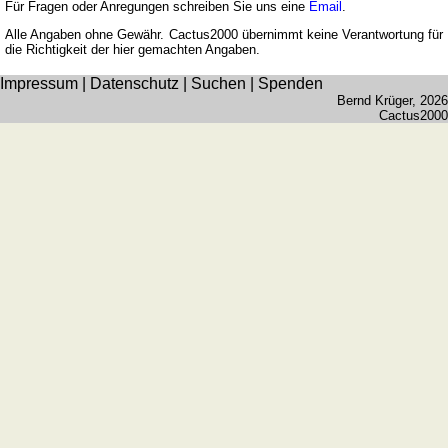
römischen
Für Fragen oder Anregungen schreiben Sie uns eine
Email
.
Zahlen
Alle Angaben ohne Gewähr. Cactus2000 übernimmt keine Verantwortung für
die Richtigkeit der hier gemachten Angaben.
Mehr
Sprachen
Impressum
|
Datenschutz
|
Suchen
|
Spenden
Deutsch
Bernd Krüger
, 2026
Cactus2000
Englisch
Französisch
Italienisch
Lateinisch
Niederländisch
Portugiesisch
Rumänisch
Spanisch
Nützliches
Umrechner
Autokennzeichen
Sonnenstand
Fahrradtouren