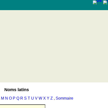
Noms latins
M
N
O
P
Q
R
S
T
U
V
W
X
Y
Z
,
Sommaire