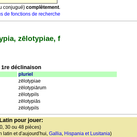
ou conjugué)
complètement
.
s de fonctions de recherche
ypia, zēlotypiae, f
s des Romains
1re déclinaison
pluriel
zēlotypiae
zēlotypiārum
zēlotypiīs
zēlotypiās
zēlotypiīs
Latin pour jouer:
0, 30 ou 48 pièces)
latin et d'aujourd'hui,
Gallia
,
Hispania et Lusitania
)