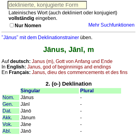
Adjektive
Pronomen
Pronomen
Lateinisches Wort (auch dekliniert oder konjugiert)
Kongruenz
vollständig
eingeben.
Nomen-
Kongruenz Nomen-Adjektive
Mehr Suchfunktionen
Nur Nomen
Adjektive
Quiz: Toponyme
Quiz:
Sonstiges
"Jānus" mit dem Deklinationstrainer
üben.
Toponyme
Puzzle
Jānus, Jānī, m
Sonstiges
Gehirntraining: Funde aus der Römerzeit
Puzzle
Erkenne römische Zahlen
Auf
deutsch:
Janus (m), Gott von Anfang und Ende
Gehirntraining:
In
English:
Janus, god of beginninigs and endings
Rechnen mit römischen Zahlen
En
Français:
Janus, dieu des commencements et des fins
Funde
aus
2. (o-) Deklination
der
Singular
Plural
Römerzeit
Nom.
Jānus
-
Erkenne
Gen.
Jānī
-
römische
Dat.
Jānō
-
Zahlen
Akk.
Jānum
-
Rechnen
Vok.
Jāne
-
mit
Abl.
Jānō
-