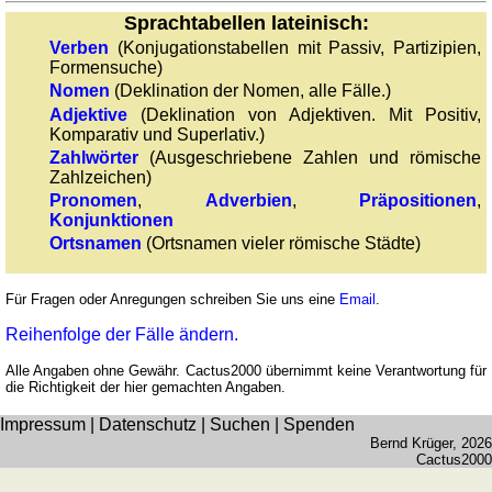
römischen
Sprachtabellen lateinisch:
Zahlen
Verben
(Konjugationstabellen mit Passiv, Partizipien,
Mehr
Formensuche)
Sprachen
Nomen
(Deklination der Nomen, alle Fälle.)
Deutsch
Adjektive
(Deklination von Adjektiven. Mit Positiv,
Englisch
Komparativ und Superlativ.)
Zahlwörter
(Ausgeschriebene Zahlen und römische
Französisch
Zahlzeichen)
Italienisch
Pronomen
,
Adverbien
,
Präpositionen
,
Lateinisch
Konjunktionen
Niederländisch
Ortsnamen
(Ortsnamen vieler römische Städte)
Portugiesisch
Rumänisch
Für Fragen oder Anregungen schreiben Sie uns eine
Email
.
Spanisch
Reihenfolge der Fälle ändern.
Nützliches
Alle Angaben ohne Gewähr. Cactus2000 übernimmt keine Verantwortung für
die Richtigkeit der hier gemachten Angaben.
Umrechner
Impressum
|
Datenschutz
|
Suchen
|
Spenden
Autokennzeichen
Bernd Krüger
, 2026
Sonnenstand
Cactus2000
Fahrradtouren