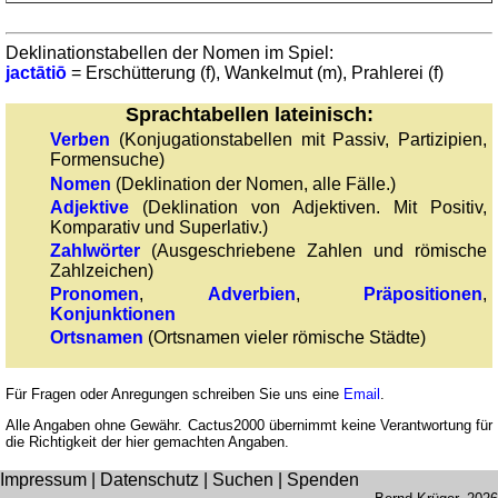
römischen
Zahlen
Deklinationstabellen der Nomen im Spiel:
Mehr
jactātiō
= Erschütterung (f), Wankelmut (m), Prahlerei (f)
Sprachen
Deutsch
Sprachtabellen lateinisch:
Englisch
Verben
(Konjugationstabellen mit Passiv, Partizipien,
Formensuche)
Französisch
Nomen
(Deklination der Nomen, alle Fälle.)
Italienisch
Adjektive
(Deklination von Adjektiven. Mit Positiv,
Lateinisch
Komparativ und Superlativ.)
Niederländisch
Zahlwörter
(Ausgeschriebene Zahlen und römische
Zahlzeichen)
Portugiesisch
Pronomen
,
Adverbien
,
Präpositionen
,
Rumänisch
Konjunktionen
Spanisch
Ortsnamen
(Ortsnamen vieler römische Städte)
Nützliches
Für Fragen oder Anregungen schreiben Sie uns eine
Email
.
Umrechner
Alle Angaben ohne Gewähr. Cactus2000 übernimmt keine Verantwortung für
Autokennzeichen
die Richtigkeit der hier gemachten Angaben.
Sonnenstand
Impressum
|
Datenschutz
|
Suchen
|
Spenden
Fahrradtouren